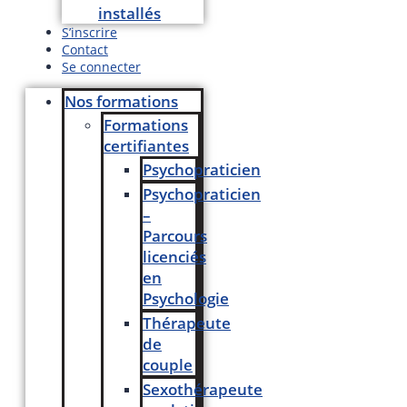
installés
S’inscrire
Contact
Se connecter
Nos formations
Formations
certifiantes
Psychopraticien
Psychopraticien
–
Parcours
licenciés
en
Psychologie
Thérapeute
de
couple
Sexothérapeute