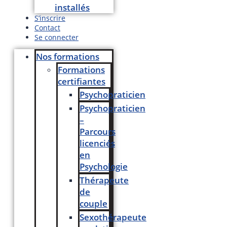
installés
S’inscrire
Contact
Se connecter
Nos formations
Formations
certifiantes
Psychopraticien
Psychopraticien
–
Parcours
licenciés
en
Psychologie
Thérapeute
de
couple
Sexothérapeute