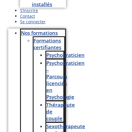
installés
S’inscrire
Contact
Se connecter
Nos formations
Formations
certifiantes
Psychopraticien
Psychopraticien
–
Parcours
licenciés
en
Psychologie
Thérapeute
de
couple
Sexothérapeute