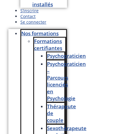
installés
S’inscrire
Contact
Se connecter
Nos formations
Formations
certifiantes
Psychopraticien
Psychopraticien
–
Parcours
licenciés
en
Psychologie
Thérapeute
de
couple
Sexothérapeute