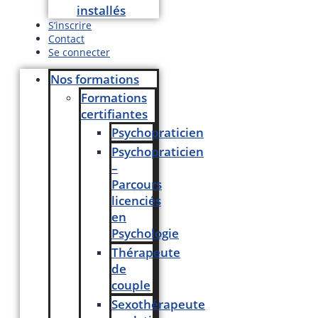
installés
S’inscrire
Contact
Se connecter
Nos formations
Formations
certifiantes
Psychopraticien
Psychopraticien
–
Parcours
licenciés
en
Psychologie
Thérapeute
de
couple
Sexothérapeute