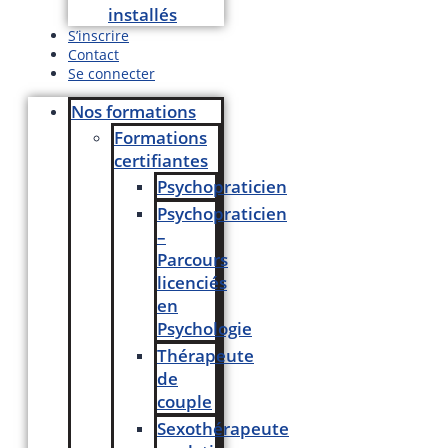
installés
S’inscrire
Contact
Se connecter
Nos formations
Formations
certifiantes
Psychopraticien
Psychopraticien
–
Parcours
licenciés
en
Psychologie
Thérapeute
de
couple
Sexothérapeute