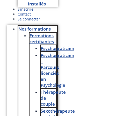
installés
S’inscrire
Contact
Se connecter
Nos formations
Formations
certifiantes
Psychopraticien
Psychopraticien
–
Parcours
licenciés
en
Psychologie
Thérapeute
de
couple
Sexothérapeute