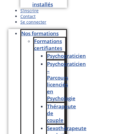
installés
S’inscrire
Contact
Se connecter
Nos formations
Formations
certifiantes
Psychopraticien
Psychopraticien
–
Parcours
licenciés
en
Psychologie
Thérapeute
de
couple
Sexothérapeute