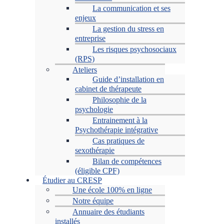
La communication et ses
enjeux
La gestion du stress en
entreprise
Les risques psychosociaux
(RPS)
Ateliers
Guide d’installation en
cabinet de thérapeute
Philosophie de la
psychologie
Entrainement à la
Psychothérapie intégrative
Cas pratiques de
sexothérapie
Bilan de compétences
(éligible CPF)
Étudier au CRESP
Une école 100% en ligne
Notre équipe
Annuaire des étudiants
installés