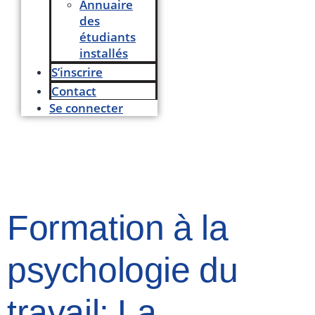
Annuaire
des
étudiants
installés
S’inscrire
Contact
Se connecter
Formation à la
psychologie du
travail: La