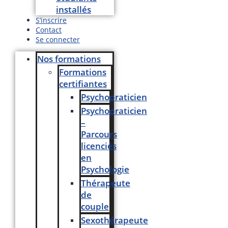
installés
S’inscrire
Contact
Se connecter
Nos formations
Formations
certifiantes
Psychopraticien
Psychopraticien
–
Parcours
licenciés
en
Psychologie
Thérapeute
de
couple
Sexothérapeute