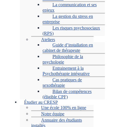
La communication et ses
enjeux
La gestion du stress en
entreprise
Les risques psychosociaux
(RPS)
Ateliers
Guide d’installation en
cabinet de thérapeute
Philosophie de la
psychologie
Entrainement à la
Psychothérapie intégrative
Cas pratiques de
sexothérapie
Bilan de compétences
(éligible CPF)
Étudier au CRESP
Une école 100% en ligne
Notre équipe
Annuaire des étudiants
installés