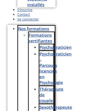
installés
S’inscrire
Contact
Se connecter
Nos formations
Formations
certifiantes
Psychopraticien
Psychopraticien
–
Parcours
licenciés
en
Psychologie
Thérapeute
de
couple
Sexothérapeute