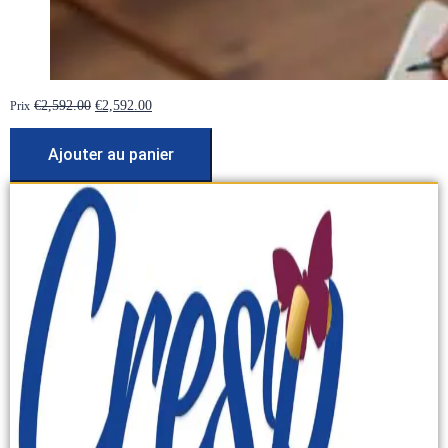
Le
Le
€
2,592.00
€
2,592.00
Prix
prix
prix
initial
actuel
Ajouter au panier
était :
est :
€2,592.00.
€2,592.00.