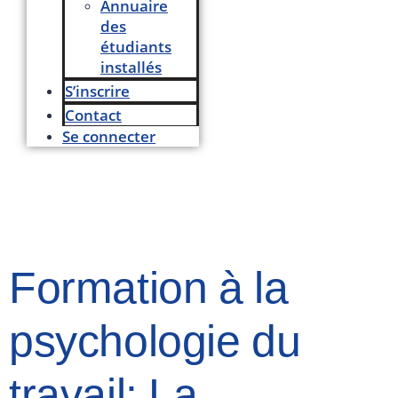
Annuaire
des
étudiants
installés
S’inscrire
Contact
Se connecter
Formation à la
psychologie du
travail: La