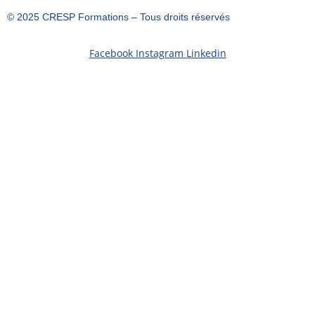
©️ 2025 CRESP Formations – Tous droits réservés
Facebook
Instagram
Linkedin
S'inscrire
Le mot de passe doit comporter un
minimum de 8 caractères (chiffres et lettres) et contenir au
moins une lettre majuscule
Etes-vous concerné par une décision administrative de
Reconnaissance de la Qualité de Travailleur Handicapé (RQTH)
?
Oui
Non
Si oui, vous serez contacté dans le but de préparer
l’aménagement des conditions de votre formation.