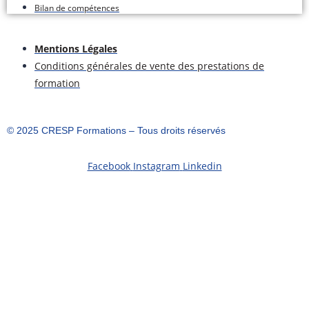
Bilan de compétences
Mentions Légales
Conditions générales de vente des prestations de
formation
©️ 2025 CRESP Formations – Tous droits réservés
Facebook
Instagram
Linkedin
S'inscrire
Le mot de passe doit comporter un
minimum de 8 caractères (chiffres et lettres) et contenir au
moins une lettre majuscule