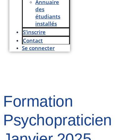
Annuaire
des
étudiants
installés
S’inscrire
Contact
Se connecter
Formation
Psychopraticien
Janvier 2025