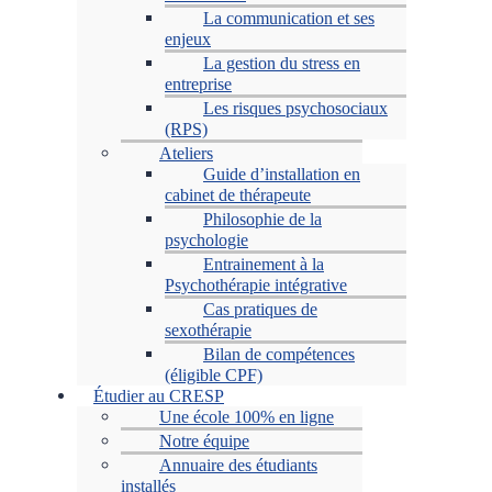
La communication et ses
enjeux
La gestion du stress en
entreprise
Les risques psychosociaux
(RPS)
Ateliers
Guide d’installation en
cabinet de thérapeute
Philosophie de la
psychologie
Entrainement à la
Psychothérapie intégrative
Cas pratiques de
sexothérapie
Bilan de compétences
(éligible CPF)
Étudier au CRESP
Une école 100% en ligne
Notre équipe
Annuaire des étudiants
installés