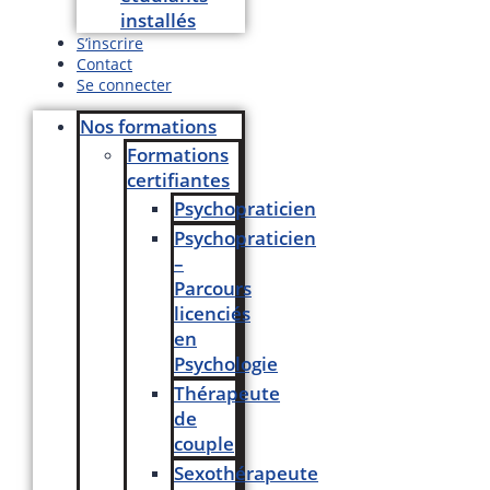
installés
S’inscrire
Contact
Se connecter
Nos formations
Formations
certifiantes
Psychopraticien
Psychopraticien
–
Parcours
licenciés
en
Psychologie
Thérapeute
de
couple
Sexothérapeute