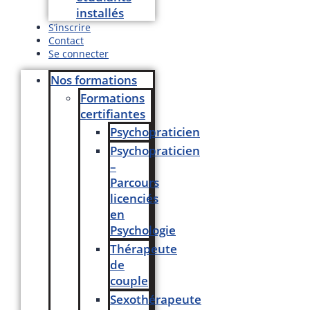
installés
S’inscrire
Contact
Se connecter
Nos formations
Formations
certifiantes
Psychopraticien
Psychopraticien
–
Parcours
licenciés
en
Psychologie
Thérapeute
de
couple
Sexothérapeute