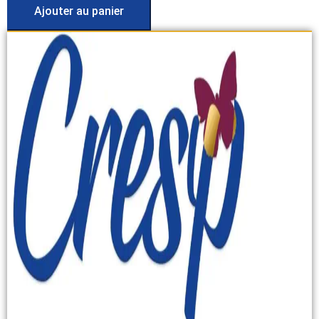
Ajouter au panier
était :
est :
€2,592.00.
€2,592.00.