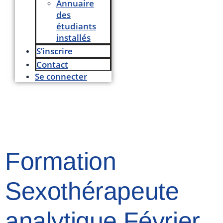
Annuaire
des
étudiants
installés
S’inscrire
Contact
Se connecter
Formation
Sexothérapeute
analytique Février