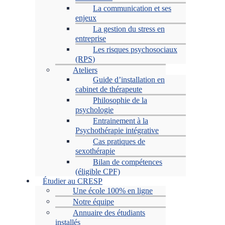
La communication et ses
enjeux
La gestion du stress en
entreprise
Les risques psychosociaux
(RPS)
Ateliers
Guide d’installation en
cabinet de thérapeute
Philosophie de la
psychologie
Entrainement à la
Psychothérapie intégrative
Cas pratiques de
sexothérapie
Bilan de compétences
(éligible CPF)
Étudier au CRESP
Une école 100% en ligne
Notre équipe
Annuaire des étudiants
installés