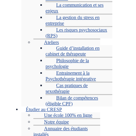
La communication et ses
enjeux
La gestion du stress en
entreprise
Les risques psychosociaux
(RPS)
Ateliers
Guide d’installation en
cabinet de thérapeute
Philosophie de la
psychologie
Entrainement à la
Psychothérapie intégrative
Cas pratiques de
sexothérapie
Bilan de compétences
(éligible CPF)
Étudier au CRESP
Une école 100% en ligne
Notre équipe
Annuaire des étudiants
installés