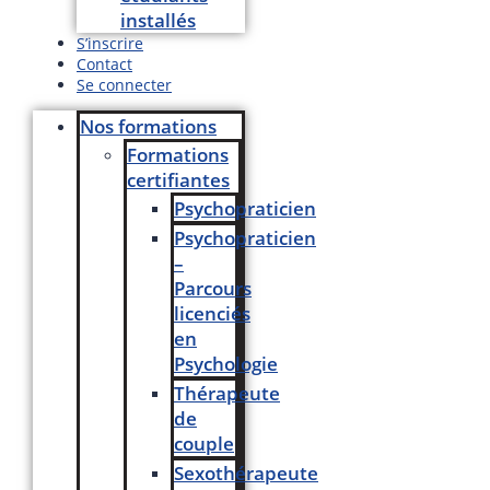
installés
S’inscrire
Contact
Se connecter
Nos formations
Formations
certifiantes
Psychopraticien
Psychopraticien
–
Parcours
licenciés
en
Psychologie
Thérapeute
de
couple
Sexothérapeute