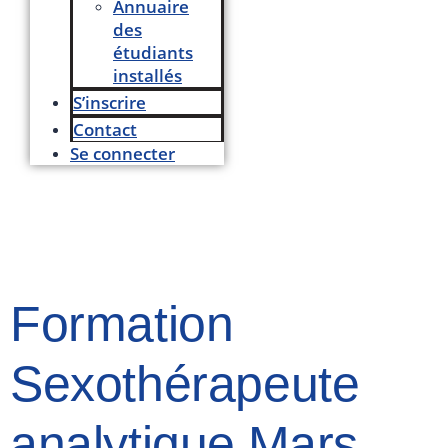
Annuaire
des
étudiants
installés
S’inscrire
Contact
Se connecter
Formation
Sexothérapeute
analytique Mars