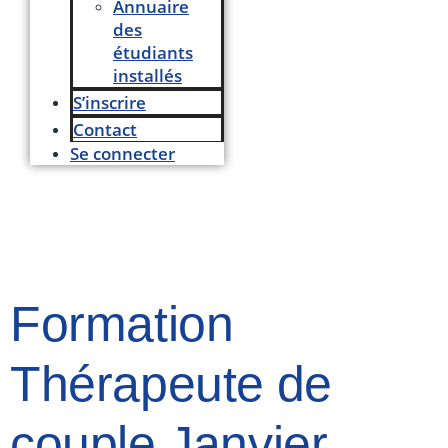
Annuaire
des
étudiants
installés
S’inscrire
Contact
Se connecter
Formation
Thérapeute de
couple Janvier