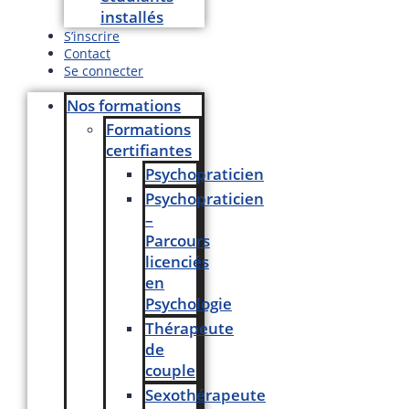
installés
S’inscrire
Contact
Se connecter
Nos formations
Formations
certifiantes
Psychopraticien
Psychopraticien
–
Parcours
licenciés
en
Psychologie
Thérapeute
de
couple
Sexothérapeute