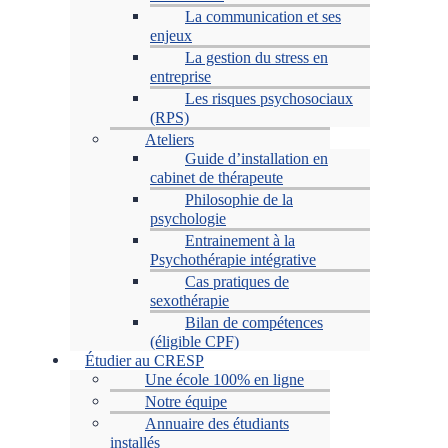
La communication et ses
enjeux
La gestion du stress en
entreprise
Les risques psychosociaux
(RPS)
Ateliers
Guide d’installation en
cabinet de thérapeute
Philosophie de la
psychologie
Entrainement à la
Psychothérapie intégrative
Cas pratiques de
sexothérapie
Bilan de compétences
(éligible CPF)
Étudier au CRESP
Une école 100% en ligne
Notre équipe
Annuaire des étudiants
installés